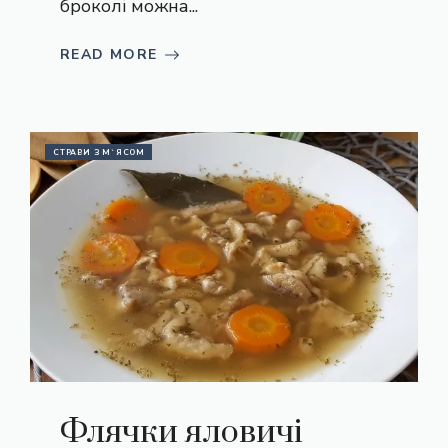
броколі можна...
READ MORE
СТРАВИ З М`ЯСОМ
Флячки яловичі