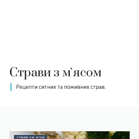
Страви з м`ясом
Рецепти ситних та поживних страв.
СТРАВИ З М`ЯСОМ