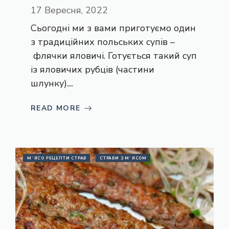
17 Вересня, 2022
Сьогодні ми з вами приготуємо один
з традиційних польських супів –
флячки яловичі. Готується такий суп
із яловичих рубців (частини
шлунку)....
READ MORE
М`ЯСО РЕЦЕПТИ СТРАВ
СТРАВИ З М`ЯСОМ