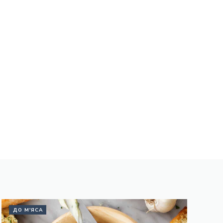
ДО М'ЯСА