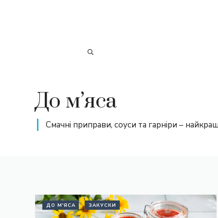
До м’яса
Смачні приправи, соуси та гарніри – найкращ
ДО М'ЯСА
ЗАКУСКИ