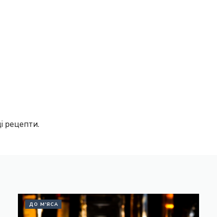
і рецепти.
ДО М'ЯСА