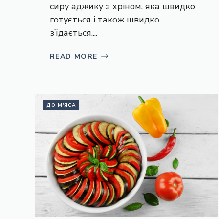
сиру аджику з хріном, яка швидко
готується і також швидко
з’їдається....
READ MORE
ДО М'ЯСА