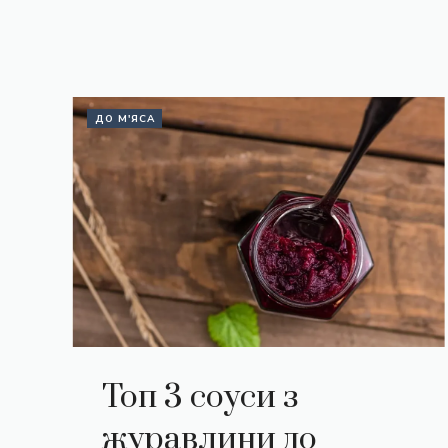
ДО М'ЯСА
Топ 3 соуси з
журавлини до