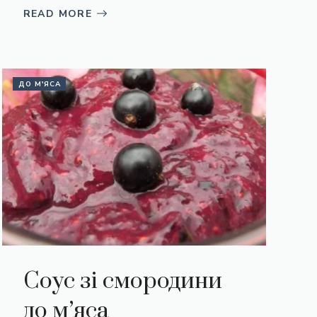
READ MORE
ДО М'ЯСА
Соус зі смородини
до м’яса