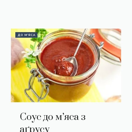
ДО М'ЯСА
Соус до м’яса з
аґрусу