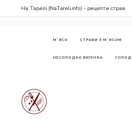
Перейти
На Тарелі (NaTareli.info) - рецепти страв
до
вмісту
М`ЯСО
СТРАВИ З М`ЯСОМ
НЕСОЛОДКА ВИПІЧКА
СОЛОД