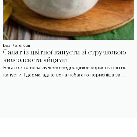
Без Категорії
Салат із цвітної капусти зі стручковою
квасолею та яйцями
Багато хто незаслужено недооцінює користь цвітної
капусти. І дарма, адже вона набагато корисніша за …