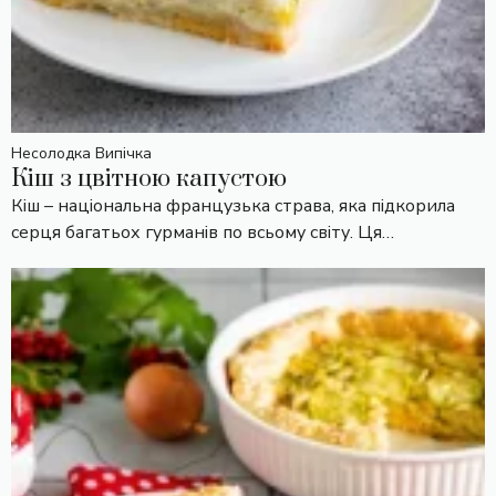
Несолодка Випічка
Кіш з цвітною капустою
Кіш – національна французька страва, яка підкорила
серця багатьох гурманів по всьому світу. Ця…