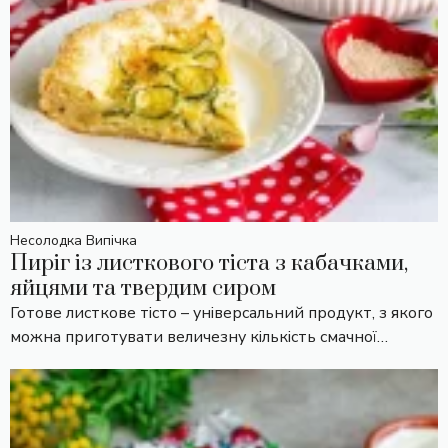
Несолодка Випічка
Пиріг із листкового тіста з кабачками,
яйцями та твердим сиром
Готове листкове тісто – універсальний продукт, з якого
можна приготувати величезну кількість смачної…