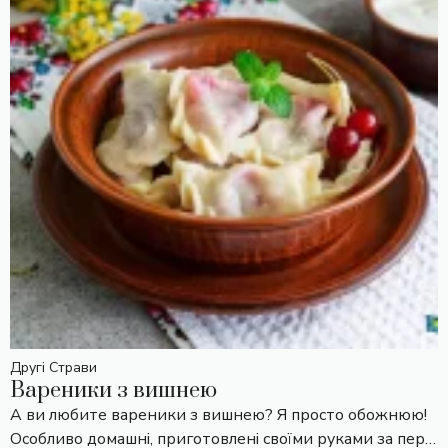
Другі Страви
Вареники з вишнею
А ви любите вареники з вишнею? Я просто обожнюю!
Особливо домашні, приготовлені своїми руками за пер…