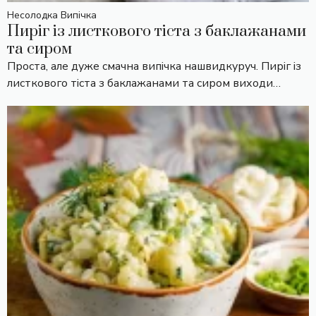
Несолодка Випічка
Пиріг із листкового тіста з баклажанами
та сиром
Проста, але дуже смачна випічка нашвидкуруч. Пиріг із
листкового тіста з баклажанами та сиром виходи…