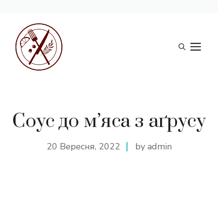
Перейти
до
М
вмісту
Соус до м’яса з аґрусу
20 Вересня, 2022
by admin