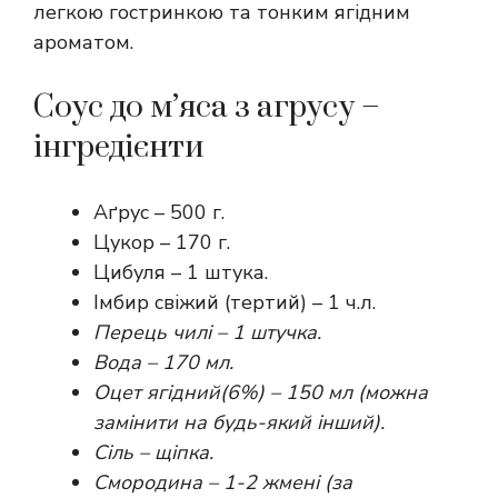
легкою гостринкою та тонким ягідним
ароматом.
Соус до м’яса з агрусу –
інгредієнти
Аґрус – 500 г.
Цукор – 170 г.
Цибуля – 1 штука.
Імбир свіжий (тертий) – 1 ч.л.
Перець чилі – 1 штучка.
Вода – 170 мл.
Оцет ягідний(6%) – 150 мл (можна
замінити на будь-який інший).
Сіль – щіпка.
Смородина – 1-2 жмені (за