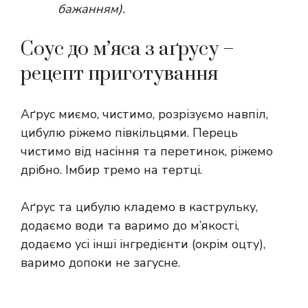
бажанням).
Соус до м’яса з аґрусу –
рецепт приготування
Аґрус миємо, чистимо, розрізуємо навпіл,
цибулю ріжемо півкільцями. Перець
чистимо від насіння та перетинок, ріжемо
дрібно. Імбир тремо на тертці.
Аґрус та цибулю кладемо в каструльку,
додаємо води та варимо до м’якості,
додаємо усі інші інгредієнти (окрім оцту),
варимо допоки не загусне.