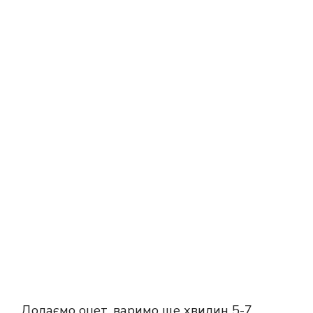
Додаємо оцет, варимо ще хвилин 5-7.