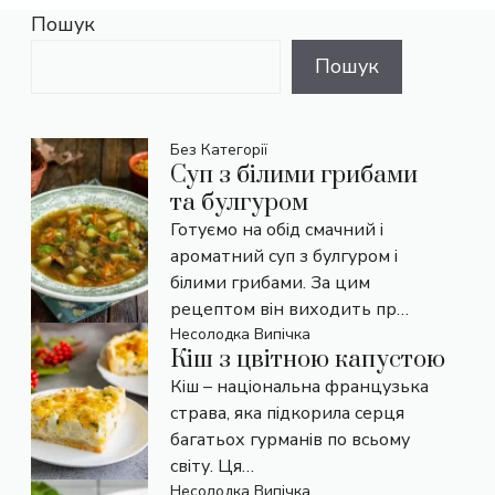
Пошук
Пошук
Без Категорії
Суп з білими грибами
та булгуром
Готуємо на обід смачний і
ароматний суп з булгуром і
білими грибами. За цим
рецептом він виходить пр…
Несолодка Випічка
Кіш з цвітною капустою
Кіш – національна французька
страва, яка підкорила серця
багатьох гурманів по всьому
світу. Ця…
Несолодка Випічка