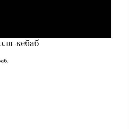
юля-кебаб
баб
.