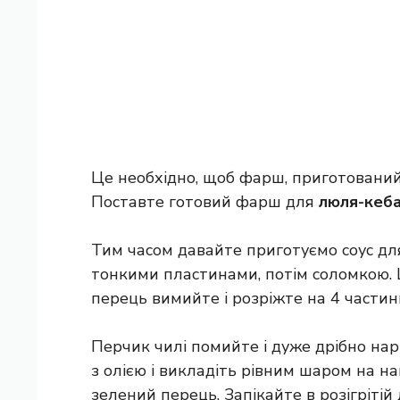
Це необхідно, щоб фарш, приготований 
Поставте готовий фарш для
люля-кеб
Тим часом давайте приготуємо соус д
тонкими пластинами, потім соломкою. 
перець вимийте і розріжте на 4 частин
Перчик чилі помийте і дуже дрібно на
з олією і викладіть рівним шаром на н
зелений перець. Запікайте в розігрітій 