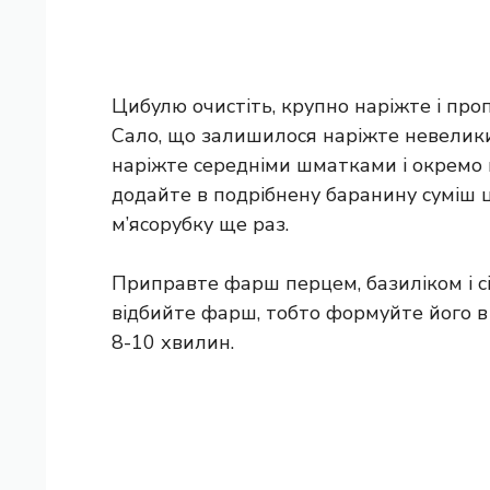
Цибулю очистіть, крупно наріжте і проп
Сало, що залишилося наріжте невелик
наріжте середніми шматками і окремо п
додайте в подрібнену баранину суміш ци
м’ясорубку ще раз.
Приправте фарш перцем, базиліком і сі
відбийте фарш, тобто формуйте його в 
8-10 хвилин.