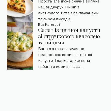
Проста, але дуже смачна випічка
нашвидкуруч. Пиріг із
листкового тіста з баклажанами
та сиром виходи…
Без Категорії
Салат із цвітної капусти
зі стручковою квасолею
та яйцями
Багато хто незаслужено
недооцінює користь цвітної
капусти. І дарма, адже вона
набагато корисніша за …