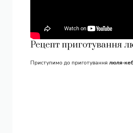
Рецепт приготування л
Приступимо до приготування
люля-ке