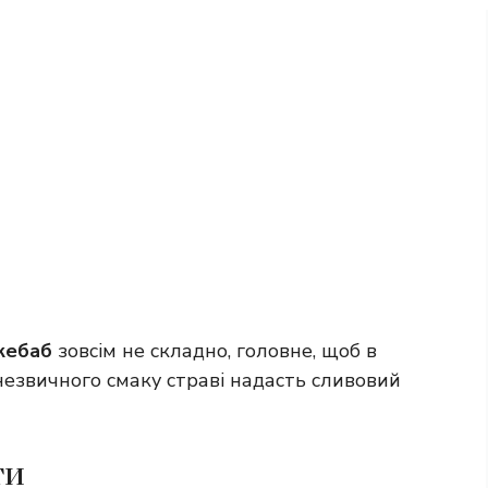
кебаб
зовсім не складно, головне, щоб в
незвичного смаку страві надасть сливовий
ти