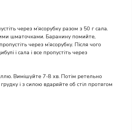
устіть через м’ясорубку разом з 50 г сала.
ими шматочками. Баранину помийте,
ропустіть через м’ясорубку. Після чого
булі і сала і все пропустіть через
ллю. Вимішуйте 7-8 хв. Потім ретельно
грудку і з силою вдаряйте об стіл протягом