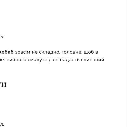
л.
кебаб
зовсім не складно, головне, щоб в
незвичного смаку страві надасть сливовий
ти
л.