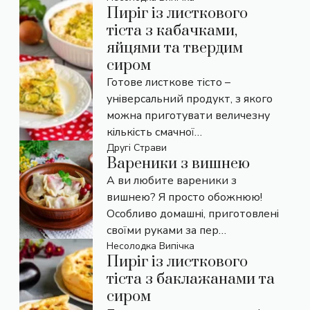
Пиріг із листкового
тіста з кабачками,
яйцями та твердим
сиром
Готове листкове тісто –
універсальний продукт, з якого
можна приготувати величезну
кількість смачної…
Другі Страви
Вареники з вишнею
А ви любите вареники з
вишнею? Я просто обожнюю!
Особливо домашні, приготовлені
своїми руками за пер…
Несолодка Випічка
Пиріг із листкового
тіста з баклажанами та
сиром