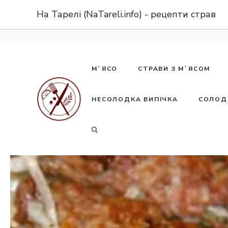
Перейти
На Тарелі (NaTareli.info) - рецепти страв
до
вмісту
М`ЯСО
СТРАВИ З М`ЯСОМ
НЕСОЛОДКА ВИПІЧКА
СОЛОД