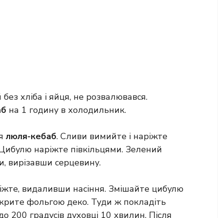
без хліба і яйця, не розвалювався.
аб
на 1 годину в холодильник.
ля
люля-кебаб
. Сливи вимийте і наріжте
Цибулю наріжте півкільцями. Зелений
и, вирізавши серцевину.
ріжте, видаливши насіння. Змішайте цибулю
акрите фольгою деко. Туди ж покладіть
до 200 градусів духовці 10 хвилин. Після