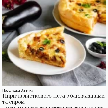
Несолодка Випічка
Пиріг із листкового тіста з баклажанами
та сиром
Проста, але дуже смачна випічка нашвидкуруч. Пиріг із