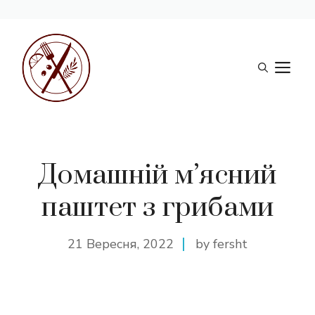
Перейти
до
М
вмісту
Домашній м’ясний
паштет з грибами
21 Вересня, 2022
by fersht