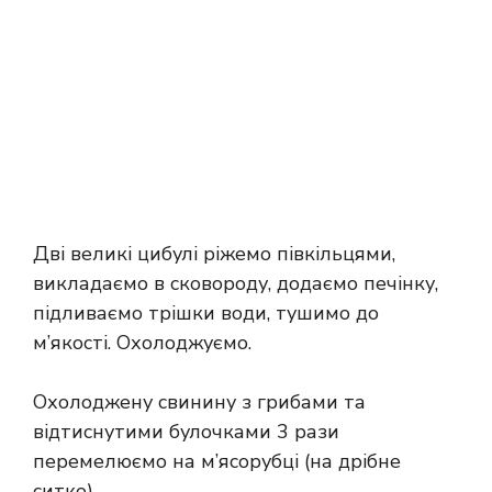
Дві великі цибулі ріжемо півкільцями,
викладаємо в сковороду, додаємо печінку,
підливаємо трішки води, тушимо до
м’якості. Охолоджуємо.
Охолоджену свинину з грибами та
відтиснутими булочками 3 рази
перемелюємо на м’ясорубці (на дрібне
ситко).