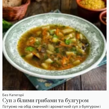
Без Категорії
Суп з білими грибами та булгуром
Готуємо на обід смачний і ароматний суп з булгуром і