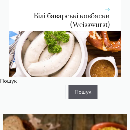
Білі баварські ковбаски
(Weisswurst)
Пошук
Пошук