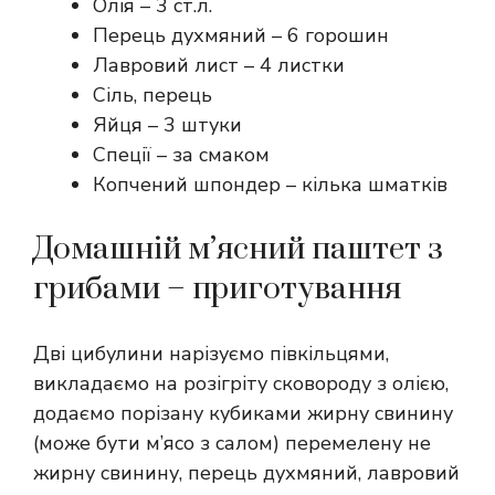
Олія – 3 ст.л.
Перець духмяний – 6 горошин
Лавровий лист – 4 листки
Сіль, перець
Яйця – 3 штуки
Спеції – за смаком
Копчений шпондер – кілька шматків
Домашній м’ясний паштет з
грибами – приготування
Дві цибулини нарізуємо півкільцями,
викладаємо на розігріту сковороду з олією,
додаємо порізану кубиками жирну свинину
(може бути м’ясо з салом) перемелену не
жирну свинину, перець духмяний, лавровий