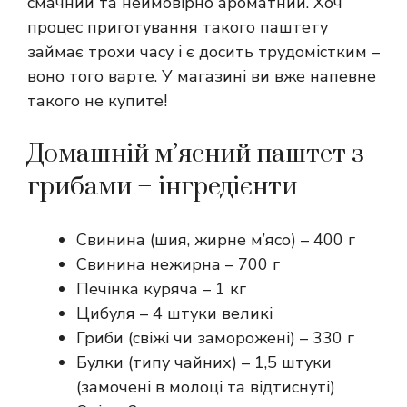
смачний та неймовірно ароматний. Хоч
процес приготування такого паштету
займає трохи часу і є досить трудомістким –
воно того варте. У магазині ви вже напевне
такого не купите!
Домашній м’ясний паштет з
грибами – інгредієнти
Свинина (шия, жирне м’ясо) – 400 г
Свинина нежирна – 700 г
Печінка куряча – 1 кг
Цибуля – 4 штуки великі
Гриби (свіжі чи заморожені) – 330 г
Булки (типу чайних) – 1,5 штуки
(замочені в молоці та відтиснуті)