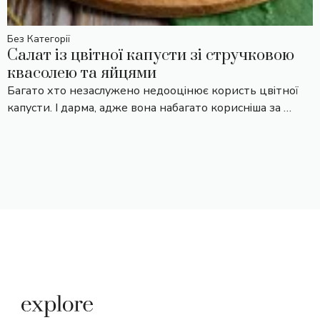
Без Категорії
Салат із цвітної капусти зі стручковою
квасолею та яйцями
Багато хто незаслужено недооцінює користь цвітної
капусти. І дарма, адже вона набагато корисніша за …