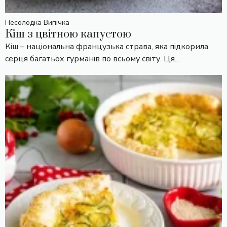
Несолодка Випічка
Кіш з цвітною капустою
Кіш – національна французька страва, яка підкорила
серця багатьох гурманів по всьому світу. Ця…