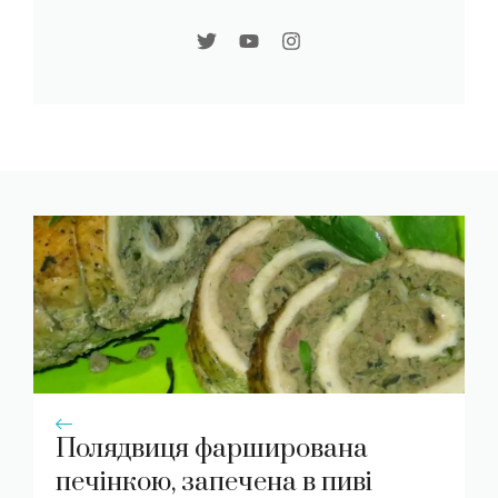
Полядвиця фарширована
печінкою, запечена в пиві