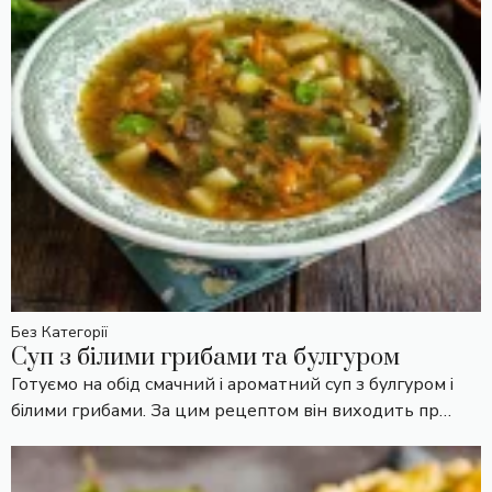
Без Категорії
Суп з білими грибами та булгуром
Готуємо на обід смачний і ароматний суп з булгуром і
білими грибами. За цим рецептом він виходить пр…