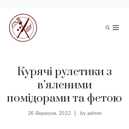
Перейти
до
М
вмісту
Курячі рулетики з
в’яленими
помідорами та фетою
26 Вересня, 2022
by admin