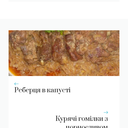
Реберця в капусті
Курячі гомілки з
чорносливом