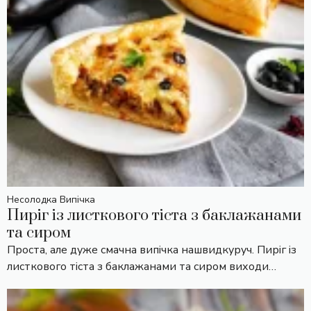
Несолодка Випічка
Пиріг із листкового тіста з баклажанами
та сиром
Проста, але дуже смачна випічка нашвидкуруч. Пиріг із
листкового тіста з баклажанами та сиром виходи…