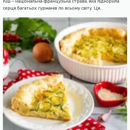
Кіш – національна французька страва, яка підкорила
серця багатьох гурманів по всьому світу. Ця…