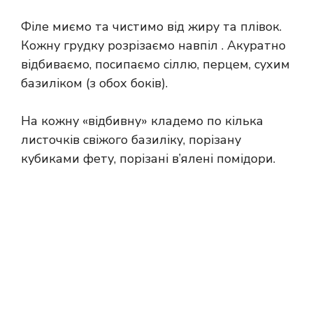
Філе миємо та чистимо від жиру та плівок.
Кожну грудку розрізаємо навпіл . Акуратно
відбиваємо, посипаємо сіллю, перцем, сухим
базиліком (з обох боків).
На кожну «відбивну» кладемо по кілька
листочків свіжого базиліку, порізану
кубиками фету, порізані в’ялені помідори.