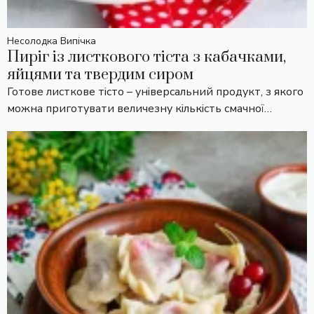
Несолодка Випічка
Пиріг із листкового тіста з кабачками,
яйцями та твердим сиром
Готове листкове тісто – універсальний продукт, з якого
можна приготувати величезну кількість смачної…