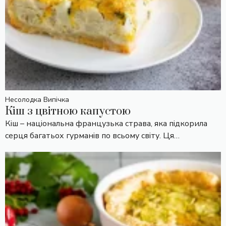
Несолодка Випічка
Кіш з цвітною капустою
Кіш – національна французька страва, яка підкорила
серця багатьох гурманів по всьому світу. Ця…