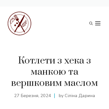
Перейти
до
М
вмісту
Котлети з хека з
манкою та
вершковим маслом
27 Березня, 2024
by Сіліна Дарина