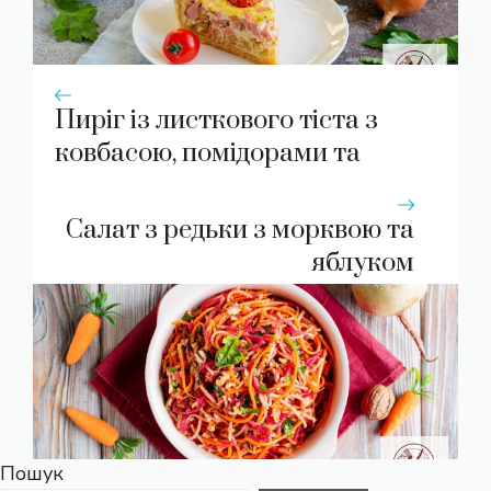
Пиріг із листкового тіста з
ковбасою, помідорами та
цибулею
Салат з редьки з морквою та
яблуком
Пошук