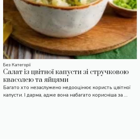
Без Категорії
Салат із цвітної капусти зі стручковою
квасолею та яйцями
Багато хто незаслужено недооцінює користь цвітної
капусти. І дарма, адже вона набагато корисніша за …