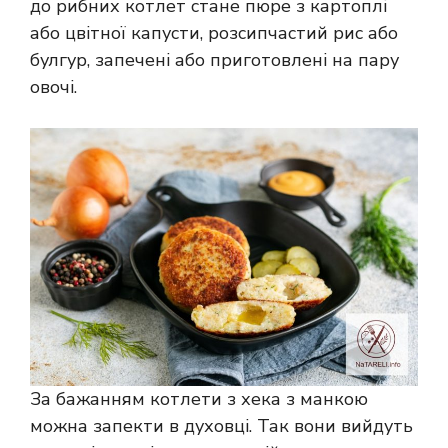
до рибних котлет стане пюре з картоплі
або цвітної капусти, розсипчастий рис або
булгур, запечені або приготовлені на пару
овочі.
За бажанням котлети з хека з манкою
можна запекти в духовці. Так вони вийдуть