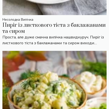
Несолодка Випічка
Пиріг із листкового тіста з баклажанами
та сиром
Проста, але дуже смачна випічка нашвидкуруч. Пиріг із
листкового тіста з баклажанами та сиром виходи…