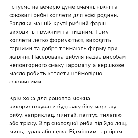
Готуємо на вечерю дуже смачні, ніжні та
соковиті рибні котлети для всієї родини.
Завдяки манній крупі рибний фарш
виходить пружним та пишним. Тому
котлети легко формуються, виходять
гарними та добре тримають форму при
жарінні. Пасерована цибуля надає виробам
неповторного смаку і аромату, а вершкове
масло робить котлети неймовірно
соковитими.
Крім хека для рецепта можна
використовувати будь-яку білу морську
рибу, наприклад, минтай, палтус, тилапію
або тріску. З прісноводної риби підійде лящ,
минь, судак або щука. Відмінним гарніром