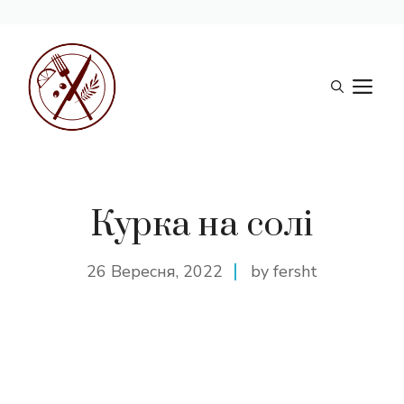
Перейти
до
М
вмісту
Курка на солі
26 Вересня, 2022
by fersht