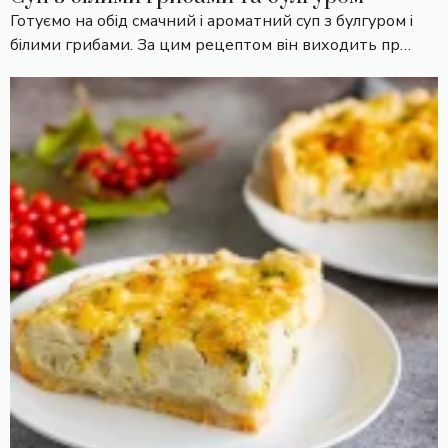
Готуємо на обід смачний і ароматний суп з булгуром і
білими грибами. За цим рецептом він виходить пр…