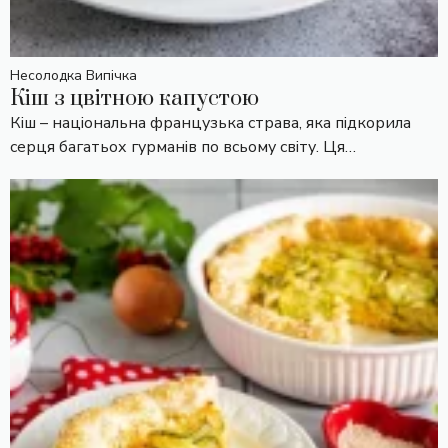
Несолодка Випічка
Кіш з цвітною капустою
Кіш – національна французька страва, яка підкорила
серця багатьох гурманів по всьому світу. Ця…