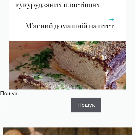
кукурудзяних пластівцях
М’ясний домашній паштет
Пошук
Пошук