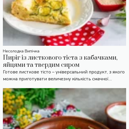
Несолодка Випічка
Пиріг із листкового тіста з кабачками,
яйцями та твердим сиром
Готове листкове тісто – універсальний продукт, з якого
можна приготувати величезну кількість смачної…