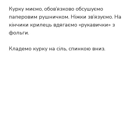
Курку миємо, обов’язково обсушуємо
паперовим рушничком. Ніжки зв’язуємо. На
кінчики крилець вдягаємо «рукавички» з
фольги.
Кладемо курку на сіль, спинкою вниз.