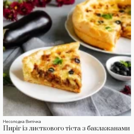
Несолодка Випічка
Пиріг із листкового тіста з баклажанами