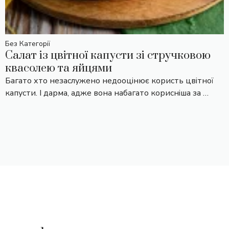
Без Категорії
Салат із цвітної капусти зі стручковою
квасолею та яйцями
Багато хто незаслужено недооцінює користь цвітної
капусти. І дарма, адже вона набагато корисніша за …