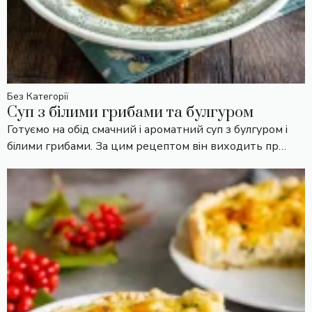
Без Категорії
Суп з білими грибами та булгуром
Готуємо на обід смачний і ароматний суп з булгуром і
білими грибами. За цим рецептом він виходить пр…