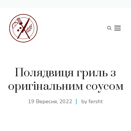
Перейти
до
М
вмісту
Полядвиця гриль з
оригінальним соусом
19 Вересня, 2022
by fersht