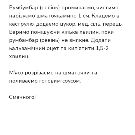
Румбумбар (ревінь) промиваємо, чистимо,
нарізуємо шматочкамипо 1 см. Кладемо в
каструлю, додаємо цукор, мед, сіль, перець.
Варимо помішуючи кілька хвилин, поки
румбамбар (ревінь) не змякне. Додати
ьальзамічний оцет та кип’ятити 1,5-2
хвилин.
М’ясо розрізаємо на шматочки та
поливаємо готовим соусом.
Смачного!