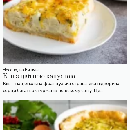
Несолодка Випічка
Кіш з цвітною капустою
Кіш – національна французька страва, яка підкорила
серця багатьох гурманів по всьому світу. Ця…