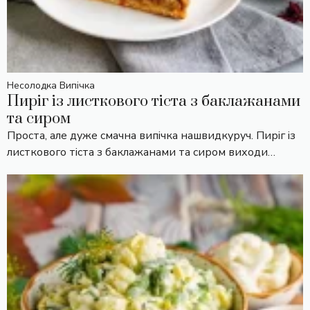
Несолодка Випічка
Пиріг із листкового тіста з баклажанами
та сиром
Проста, але дуже смачна випічка нашвидкуруч. Пиріг із
листкового тіста з баклажанами та сиром виходи…