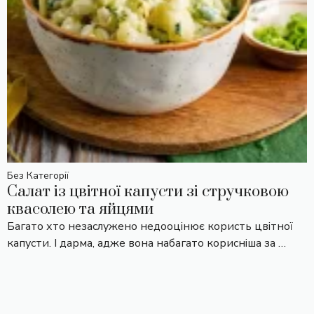
Без Категорії
Салат із цвітної капусти зі стручковою
квасолею та яйцями
Багато хто незаслужено недооцінює користь цвітної
капусти. І дарма, адже вона набагато корисніша за …