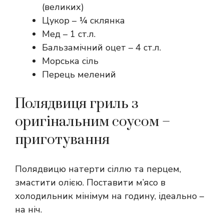
(великих)
Цукор – ¼ склянка
Мед – 1 ст.л.
Бальзамічний оцет – 4 ст.л.
Морська сіль
Перець мелений
Полядвиця гриль з
оригінальним соусом –
приготування
Полядвицю натерти сіллю та перцем,
змастити олією. Поставити м’ясо в
холодильник мінімум на годину, ідеально –
на ніч.