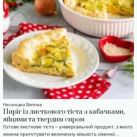
Несолодка Випічка
Пиріг із листкового тіста з кабачками,
яйцями та твердим сиром
Готове листкове тісто – універсальний продукт, з якого
можна приготувати величезну кількість смачної…