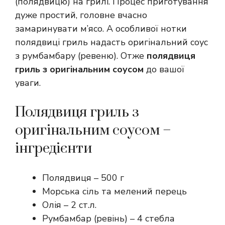
(полядвицю) на грилі. Процес приготування
дуже простий, головне вчасно
замаринувати м’ясо. А особливої нотки
полядвиці гриль надасть оригінальний соус
з румбамбару (ревеню). Отже
полядвиця
гриль з оригінальним соусом
до вашої
уваги.
Полядвиця гриль з
оригінальним соусом –
інгредієнти
Полядвиця – 500 г
Морська сіль та мелений перець
Олія – 2 ст.л.
Румбамбар (ревінь) – 4 стебла