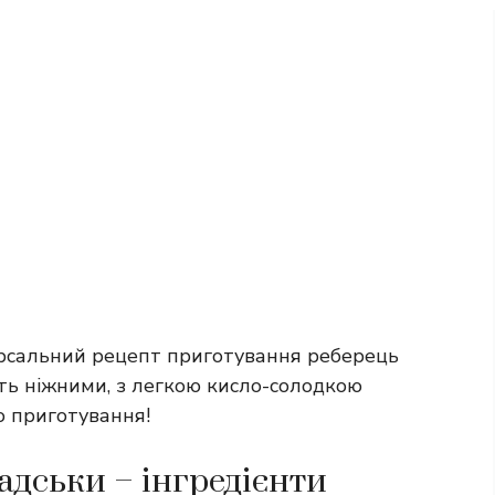
ерсальний рецепт приготування реберець
ять ніжними, з легкою кисло-солодкою
о приготування!
адськи – інгредієнти