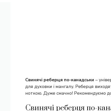
Свинячі реберця по-канадськи
– унів
для духовки і мангалу. Реберця виход
ноткою. Дуже смачно! Рекомендуємо д
Свинячі реберця по-кан