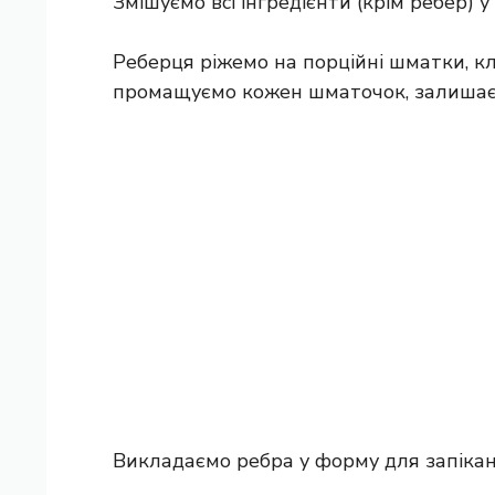
Змішуємо всі інгредієнти (крім ребер) у 
Реберця ріжемо на порційні шматки, кл
промащуємо кожен шматочок, залишаємо
Викладаємо ребра у форму для запіка