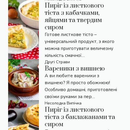
Пиріг із листкового
тіста з кабачками,
яйцями та твердим
сиром
Готове листкове тісто –
універсальний продукт, з якого
можна приготувати величезну
кількість смачної…
Другі Страви
Вареники з вишнею
А ви любите вареники з
вишнею? Я просто обожнюю!
Особливо домашні, приготовлені
своїми руками за пер…
Несолодка Випічка
Пиріг із листкового
тіста з баклажанами та
сиром