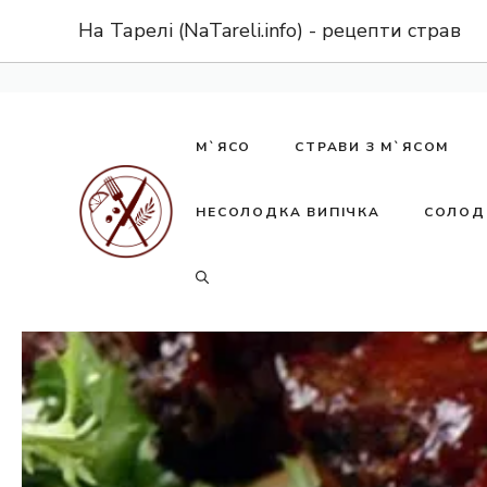
Перейти
На Тарелі (NaTareli.info) - рецепти страв
до
вмісту
М`ЯСО
СТРАВИ З М`ЯСОМ
НЕСОЛОДКА ВИПІЧКА
СОЛОД