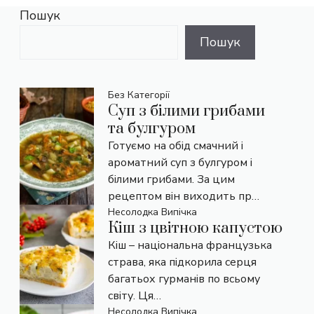
Пошук
Пошук
Без Категорії
Суп з білими грибами
та булгуром
Готуємо на обід смачний і
ароматний суп з булгуром і
білими грибами. За цим
рецептом він виходить пр…
Несолодка Випічка
Кіш з цвітною капустою
Кіш – національна французька
страва, яка підкорила серця
багатьох гурманів по всьому
світу. Ця…
Несолодка Випічка