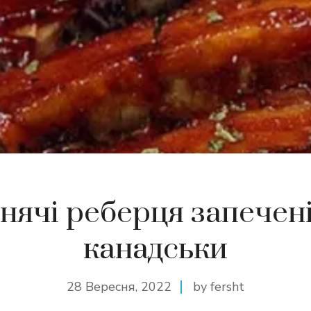
нячі реберця запечені
канадськи
28 Вересня, 2022
by fersht