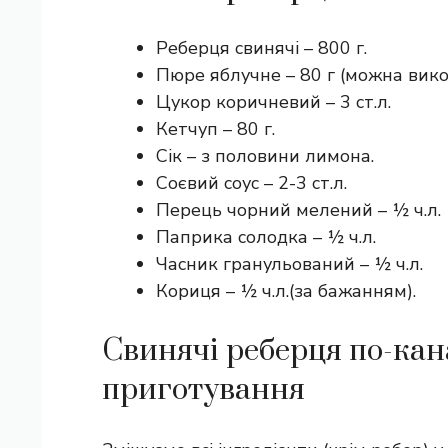
Реберця свинячі – 800 г.
Пюре яблучне – 80 г (можна вико
Цукор коричневий – 3 ст.л.
Кетчуп – 80 г.
Сік – з половини лимона.
Соєвий соус – 2-3 ст.л.
Перець чорний мелений – ½ ч.л.
Паприка солодка – ½ ч.л.
Часник гранульований – ½ ч.л.
Кориця – ½ ч.л.(за бажанням).
Свинячі реберця по-кан
приготування