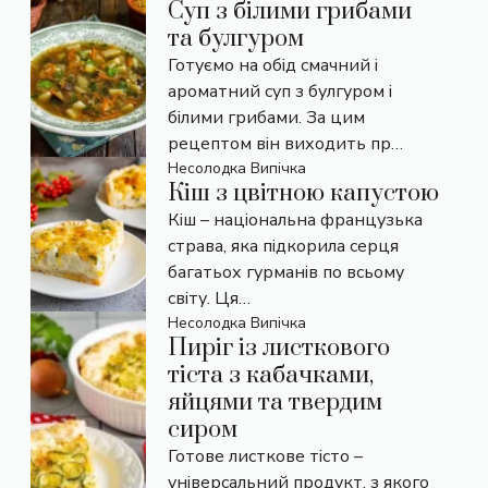
Суп з білими грибами
та булгуром
Готуємо на обід смачний і
ароматний суп з булгуром і
білими грибами. За цим
рецептом він виходить пр…
Несолодка Випічка
Кіш з цвітною капустою
Кіш – національна французька
страва, яка підкорила серця
багатьох гурманів по всьому
світу. Ця…
Несолодка Випічка
Пиріг із листкового
тіста з кабачками,
яйцями та твердим
сиром
Готове листкове тісто –
універсальний продукт, з якого