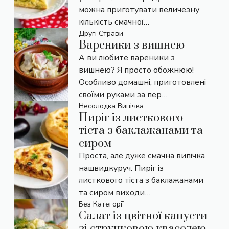
можна приготувати величезну
кількість смачної…
Другі Страви
Вареники з вишнею
А ви любите вареники з
вишнею? Я просто обожнюю!
Особливо домашні, приготовлені
своїми руками за пер…
Несолодка Випічка
Пиріг із листкового
тіста з баклажанами та
сиром
Проста, але дуже смачна випічка
нашвидкуруч. Пиріг із
листкового тіста з баклажанами
та сиром виходи…
Без Категорії
Салат із цвітної капусти
зі стручковою квасолею