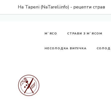
Перейти
На Тарелі (NaTareli.info) - рецепти страв
до
вмісту
М`ЯСО
СТРАВИ З М`ЯСОМ
НЕСОЛОДКА ВИПІЧКА
СОЛОД