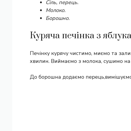
Сіль, перець.
Молоко.
Борошно.
Куряча печінка з яблук
Печінку курячу чистимо, миємо та зал
хвилин. Виймаємо з молока, сушимо н
До борошна додаємо перець,вимішуємо т