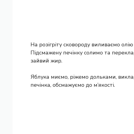
На розігріту сковороду виливаємо олію
Підсмажену печінку солимо та перекл
зайвий жир.
Яблука миємо, ріжемо дольками, викла
печінка, обсмажуємо до м’якості.