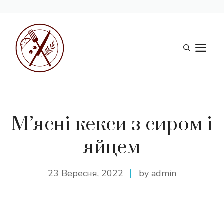
Перейти
до
М
вмісту
М’ясні кекси з сиром і
яйцем
23 Вересня, 2022
by admin