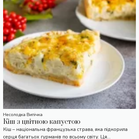
Несолодка Випічка
Кіш з цвітною капустою
Кіш – національна французька страва, яка підкорила
серця багатьох гурманів по всьому світу. Ця…