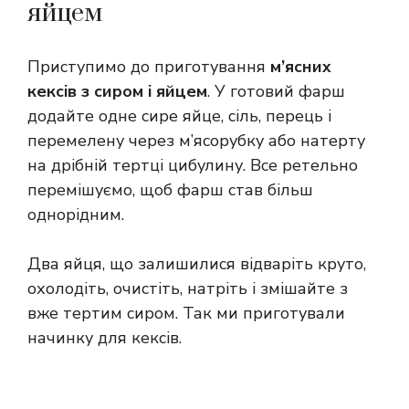
яйцем
Приступимо до приготування
м’ясних
кексів з сиром і яйцем
. У готовий фарш
додайте одне сире яйце, сіль, перець і
перемелену через м’ясорубку або натерту
на дрібній тертці цибулину. Все ретельно
перемішуємо, щоб фарш став більш
однорідним.
Два яйця, що залишилися відваріть круто,
охолодіть, очистіть, натріть і змішайте з
вже тертим сиром. Так ми приготували
начинку для кексів.