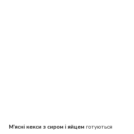
М’ясні кекси з сиром і яйцем
готуються