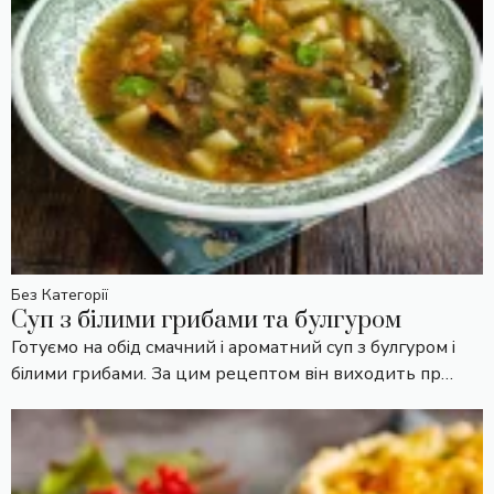
Без Категорії
Суп з білими грибами та булгуром
Готуємо на обід смачний і ароматний суп з булгуром і
білими грибами. За цим рецептом він виходить пр…