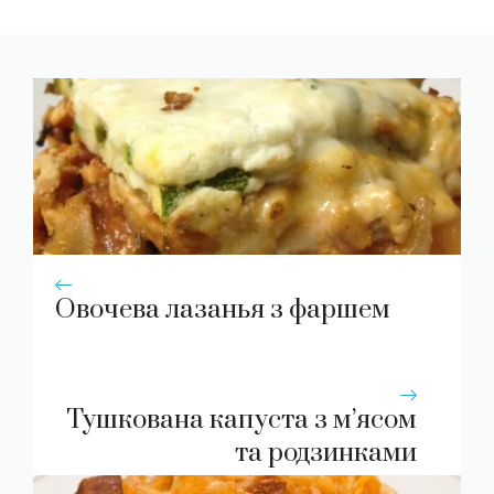
Овочева лазанья з фаршем
Тушкована капуста з м’ясом
та родзинками