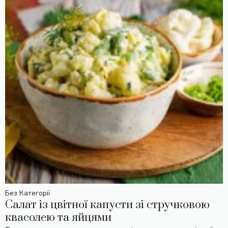
Без Категорії
Салат із цвітної капусти зі стручковою
квасолею та яйцями