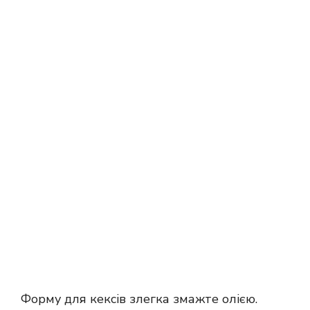
Форму для кексів злегка змажте олією.