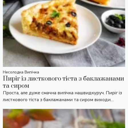
Несолодка Випічка
Пиріг із листкового тіста з баклажанами
та сиром
Проста, але дуже смачна випічка нашвидкуруч. Пиріг із
листкового тіста з баклажанами та сиром виходи…