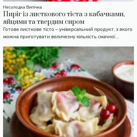
Несолодка Випічка
Пиріг із листкового тіста з кабачками,
яйцями та твердим сиром
Готове листкове тісто – універсальний продукт, з якого
можна приготувати величезну кількість смачної…