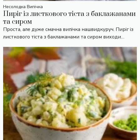
Несолодка Випічка
Пиріг із листкового тіста з баклажанами
та сиром
Проста, але дуже смачна випічка нашвидкуруч. Пиріг із
листкового тіста з баклажанами та сиром виходи…