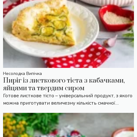
Несолодка Випічка
Пиріг із листкового тіста з кабачками,
яйцями та твердим сиром
Готове листкове тісто – універсальний продукт, з якого
можна приготувати величезну кількість смачної…