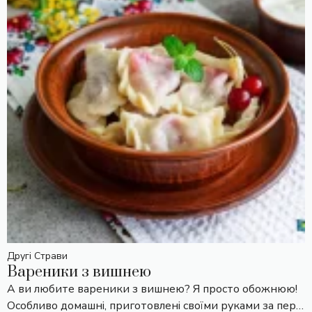
Другі Страви
Вареники з вишнею
А ви любите вареники з вишнею? Я просто обожнюю!
Особливо домашні, приготовлені своїми руками за пер…