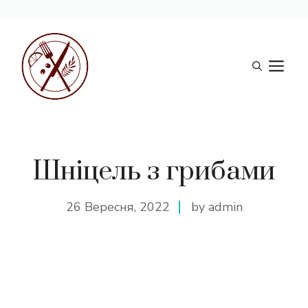
Перейти
до
М
вмісту
Шніцель з грибами
26 Вересня, 2022
by admin