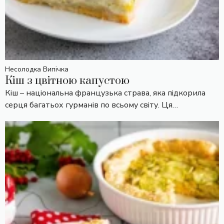
Несолодка Випічка
Кіш з цвітною капустою
Кіш – національна французька страва, яка підкорила
серця багатьох гурманів по всьому світу. Ця…