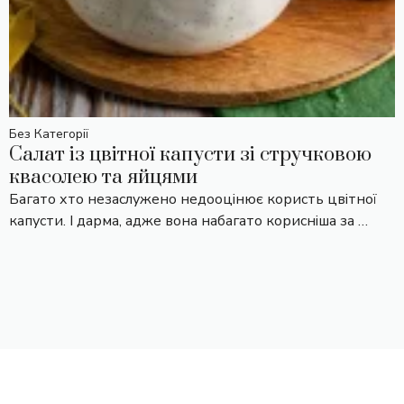
Без Категорії
Салат із цвітної капусти зі стручковою
квасолею та яйцями
Багато хто незаслужено недооцінює користь цвітної
капусти. І дарма, адже вона набагато корисніша за …