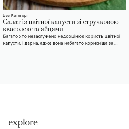
Без Категорії
Салат із цвітної капусти зі стручковою
квасолею та яйцями
Багато хто незаслужено недооцінює користь цвітної
капусти. І дарма, адже вона набагато корисніша за …