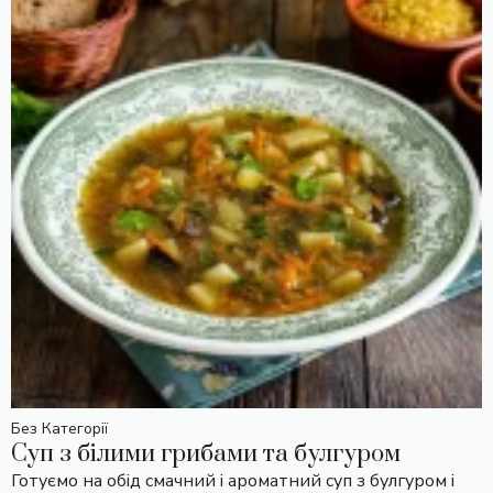
Без Категорії
Суп з білими грибами та булгуром
Готуємо на обід смачний і ароматний суп з булгуром і