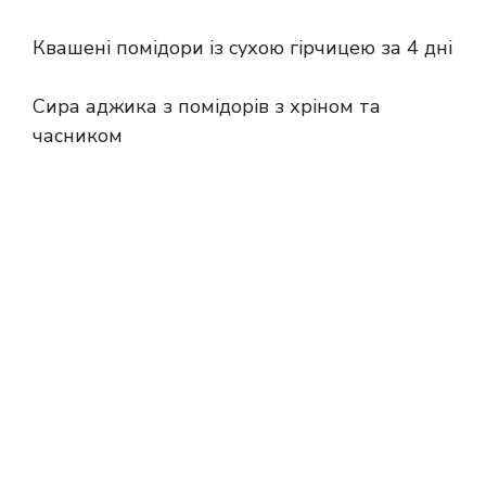
Квашені помідори із сухою гірчицею за 4 дні
Сира аджика з помідорів з хріном та
часником