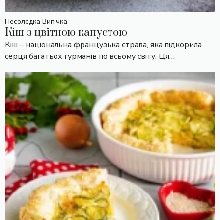
Несолодка Випічка
Кіш з цвітною капустою
Кіш – національна французька страва, яка підкорила
серця багатьох гурманів по всьому світу. Ця…