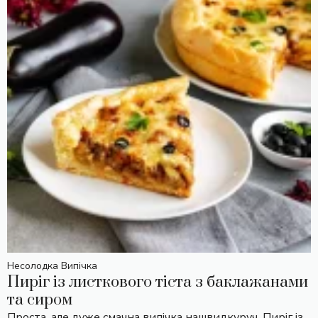
Несолодка Випічка
Пиріг із листкового тіста з баклажанами
та сиром
Проста, але дуже смачна випічка нашвидкуруч. Пиріг із