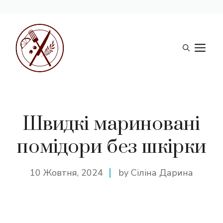
Перейти
до
М
вмісту
Швидкі мариновані
помідори без шкірки
10 Жовтня, 2024
by Сіліна Дарина