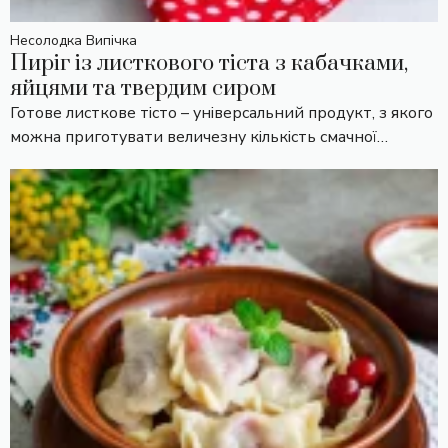
Несолодка Випічка
Пиріг із листкового тіста з кабачками,
яйцями та твердим сиром
Готове листкове тісто – універсальний продукт, з якого
можна приготувати величезну кількість смачної…