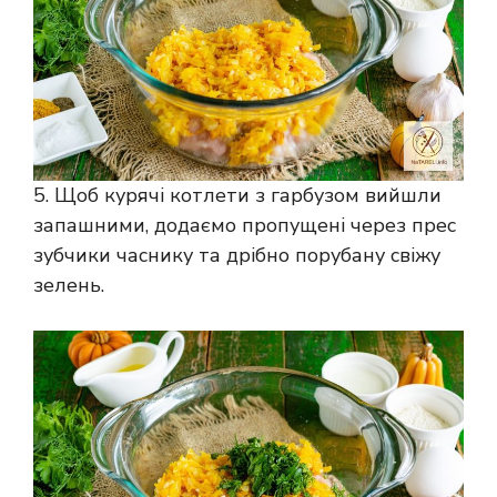
5. Щоб курячі котлети з гарбузом вийшли
запашними, додаємо пропущені через прес
зубчики часнику та дрібно порубану свіжу
зелень.