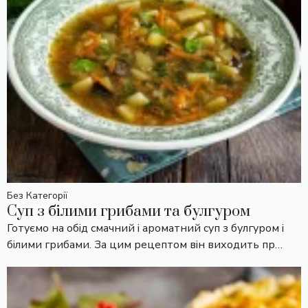
Без Категорії
Суп з білими грибами та булгуром
Готуємо на обід смачний і ароматний суп з булгуром і
білими грибами. За цим рецептом він виходить пр…