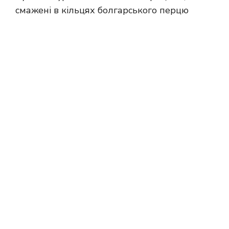
смажені в кільцях болгарського перцю