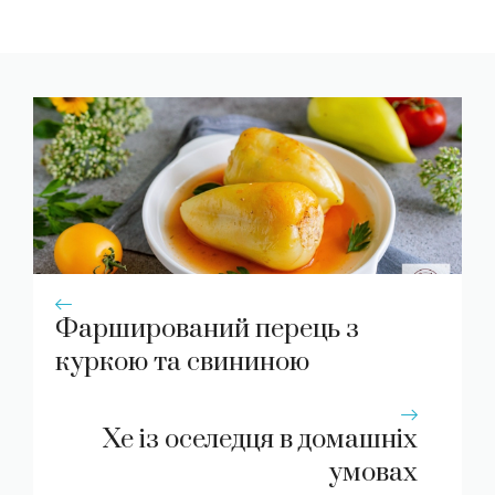
Фарширований перець з
куркою та свининою
Хе із оселедця в домашніх
умовах