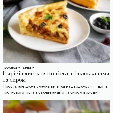
Несолодка Випічка
Пиріг із листкового тіста з баклажанами
та сиром
Проста, але дуже смачна випічка нашвидкуруч. Пиріг із
листкового тіста з баклажанами та сиром виходи…