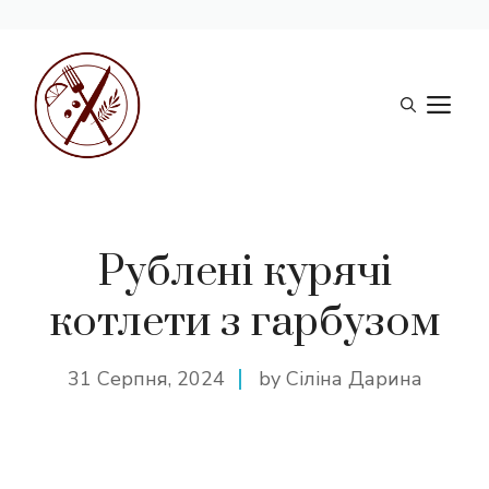
Перейти
до
М
вмісту
Рублені курячі
котлети з гарбузом
31 Серпня, 2024
by Сіліна Дарина