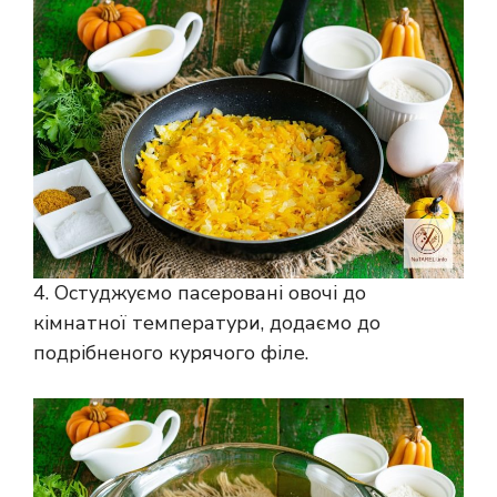
4. Остуджуємо пасеровані овочі до
кімнатної температури, додаємо до
подрібненого курячого філе.