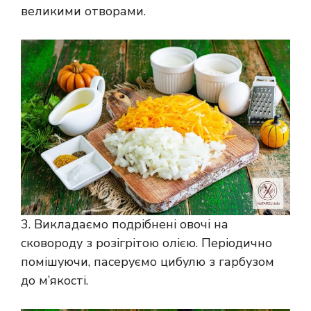
великими отворами.
3. Викладаємо подрібнені овочі на
сковороду з розігрітою олією. Періодично
помішуючи, пасеруємо цибулю з гарбузом
до м’якості.