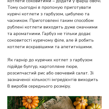
котлети соковитими – додати у фарш овочі.
Тому сьогодні я пропоную приготувати
курячі котлети з гарбузом, цибулею та
часником. Приготовлені таким способом
рублені котлети виходять дуже смачними
та ароматними. Гарбуз не тільки додає
соковитості курячому філе, але й робить
котлети яскравішими та апетитнішими.
Як гарнір до курячих котлет з гарбузом
підійде булгур, картопляне пюре,
розсипчастий рис або овочевий салат. Зі
зазначеної кількості інгредієнтів виходить
8 виробів середнього розміру.