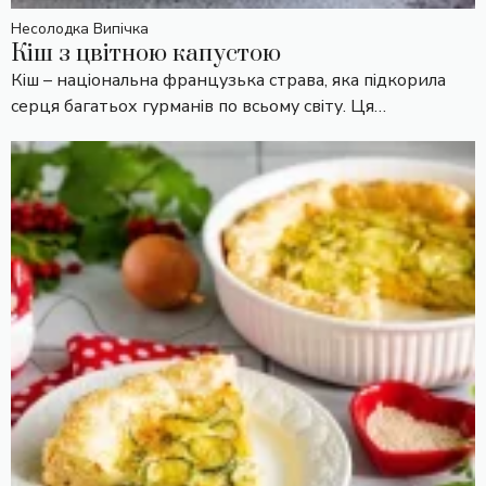
Несолодка Випічка
Кіш з цвітною капустою
Кіш – національна французька страва, яка підкорила
серця багатьох гурманів по всьому світу. Ця…