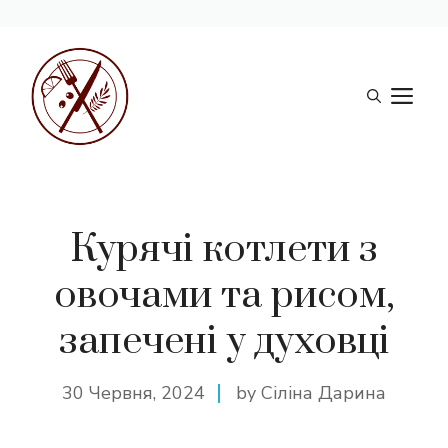
Перейти
до
М
вмісту
Курячі котлети з
овочами та рисом,
запечені у духовці
30 Червня, 2024
by Сіліна Дарина