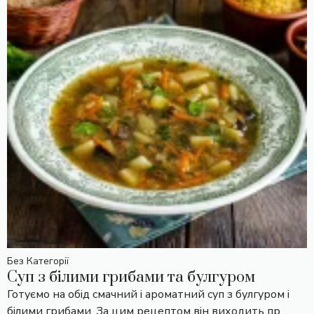
Без Категорії
Суп з білими грибами та булгуром
Готуємо на обід смачний і ароматний суп з булгуром і
білими грибами. За цим рецептом він виходить пр…