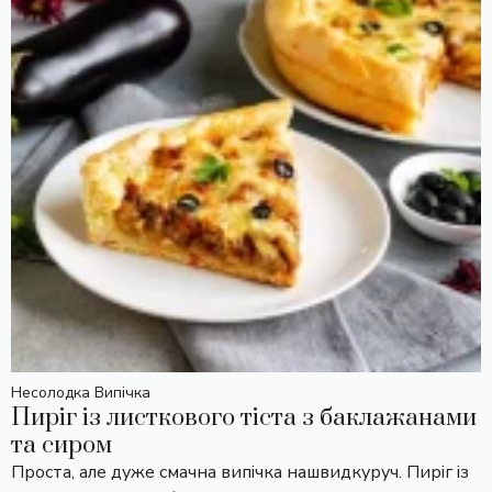
Несолодка Випічка
Пиріг із листкового тіста з баклажанами
та сиром
Проста, але дуже смачна випічка нашвидкуруч. Пиріг із