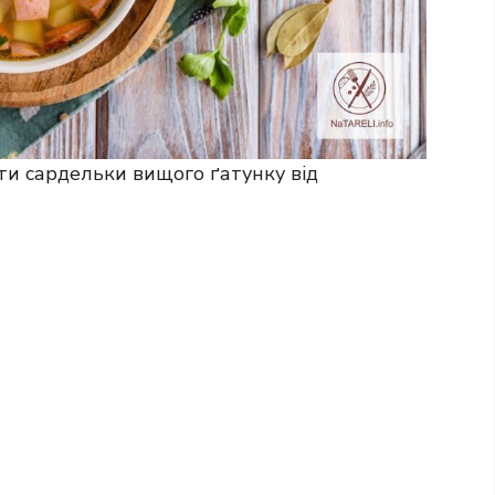
и сардельки вищого ґатунку від