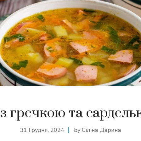
 з гречкою та сардель
31 Грудня, 2024
by Сіліна Дарина