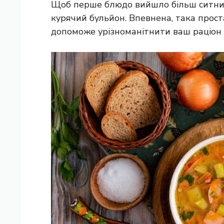
Щоб перше блюдо вийшло більш ситним
курячий бульйон. Впевнена, така прост
допоможе урізноманітнити ваш раціон 