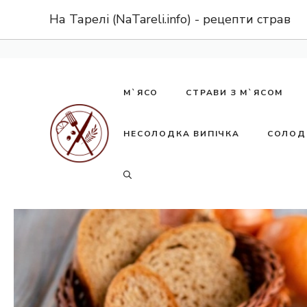
Перейти
На Тарелі (NaTareli.info) - рецепти страв
до
вмісту
М`ЯСО
СТРАВИ З М`ЯСОМ
НЕСОЛОДКА ВИПІЧКА
СОЛОД