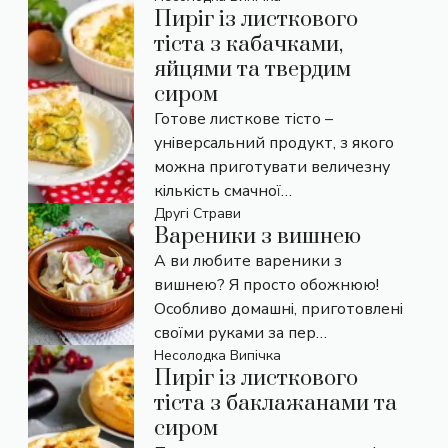
Пиріг із листкового
тіста з кабачками,
яйцями та твердим
сиром
Готове листкове тісто –
універсальний продукт, з якого
можна приготувати величезну
кількість смачної…
Другі Страви
Вареники з вишнею
А ви любите вареники з
вишнею? Я просто обожнюю!
Особливо домашні, приготовлені
своїми руками за пер…
Несолодка Випічка
Пиріг із листкового
тіста з баклажанами та
сиром