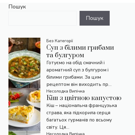
Пошук
Пошук
Без Категорії
Суп з білими грибами
та булгуром
Готуємо на обід смачний і
ароматний суп з булгуром і
білими грибами. За цим
рецептом він виходить пр…
Несолодка Випічка
Кіш з цвітною капустою
Кіш – національна французька
страва, яка підкорила серця
багатьох гурманів по всьому
світу. Ця…
Несолодка Випічка