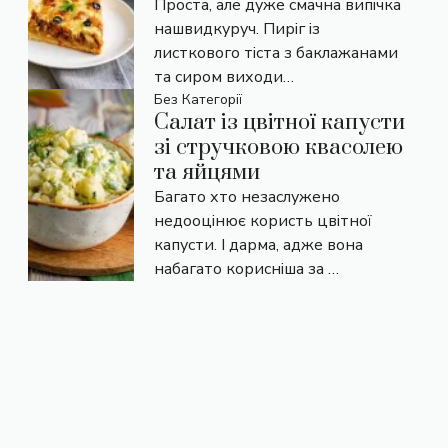
Проста, але дуже смачна випічка
нашвидкуруч. Пиріг із
листкового тіста з баклажанами
та сиром виходи…
Без Категорії
Салат із цвітної капусти
зі стручковою квасолею
та яйцями
Багато хто незаслужено
недооцінює користь цвітної
капусти. І дарма, адже вона
набагато корисніша за …