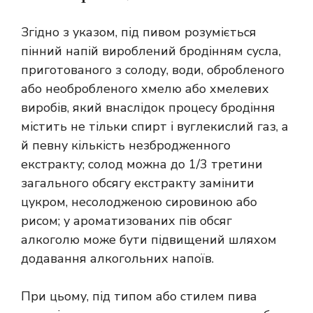
Згідно з указом, під пивом розуміється
пінний напій вироблений бродінням сусла,
приготованого з солоду, води, обробленого
або необробленого хмелю або хмелевих
виробів, який внаслідок процесу бродіння
містить не тільки спирт і вуглекислий газ, а
й певну кількість незбродженного
екстракту; солод можна до 1/3 третини
загального обсягу екстракту замінити
цукром, несолодженою сировиною або
рисом; у ароматизованих пів обсяг
алкоголю може бути підвищений шляхом
додавання алкогольних напоїв.
При цьому, під типом або стилем пива