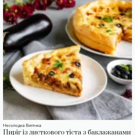
Несолодка Випічка
Пиріг із листкового тіста з баклажанами