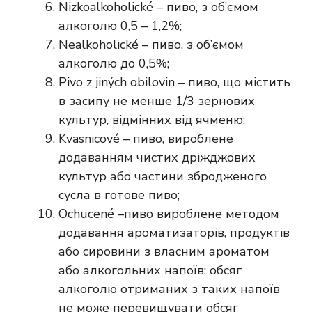
Nizkoalkoholické – пиво, з об’ємом
алкоголю 0,5 – 1,2%;
Nealkoholické – пиво, з об’ємом
алкоголю до 0,5%;
Pivo z jiných obilovin – пиво, що містить
в засипу не менше 1/3 зернових
культур, відмінних від ячменю;
Kvasnicové – пиво, вироблене
додаванням чистих дріжджових
культур або частини збродженого
сусла в готове пиво;
Ochucené –пиво вироблене методом
додавання ароматизаторів, продуктів
або сировини з власним ароматом
або алкогольних напоїв; обсяг
алкоголю отриманих з таких напоїв
не може перевищувати обсяг