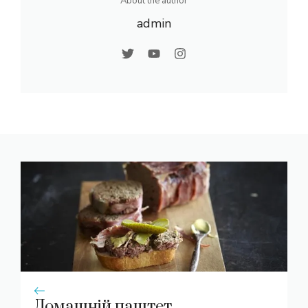
About the author
admin
Домашній паштет