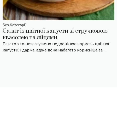
Без Категорії
Салат із цвітної капусти зі стручковою
квасолею та яйцями
Багато хто незаслужено недооцінює користь цвітної
капусти. І дарма, адже вона набагато корисніша за …