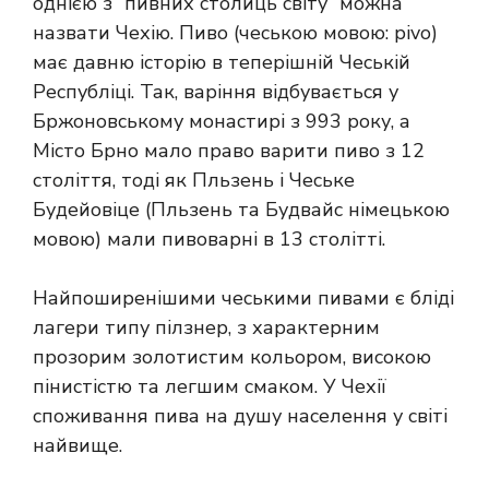
однією з “пивних столиць світу” можна
назвати Чехію. Пиво (чеською мовою: pivo)
має давню історію в теперішній Чеській
Республіці. Так, варіння відбувається у
Бржоновському монастирі з 993 року, а
Місто Брно мало право варити пиво з 12
століття, тоді як Пльзень і Чеське
Будейовіце (Пльзень та Будвайс німецькою
мовою) мали пивоварні в 13 столітті.
Найпоширенішими чеськими пивами є бліді
лагери типу пілзнер, з характерним
прозорим золотистим кольором, високою
пінистістю та легшим смаком. У Чехії
споживання пива на душу населення у світі
найвище.