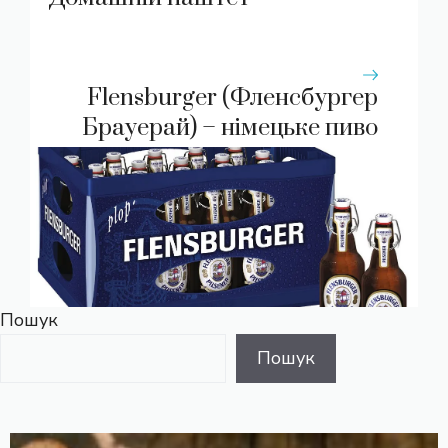
Flensburger (Фленсбургер
Брауерай) – німецьке пиво
Пошук
Пошук