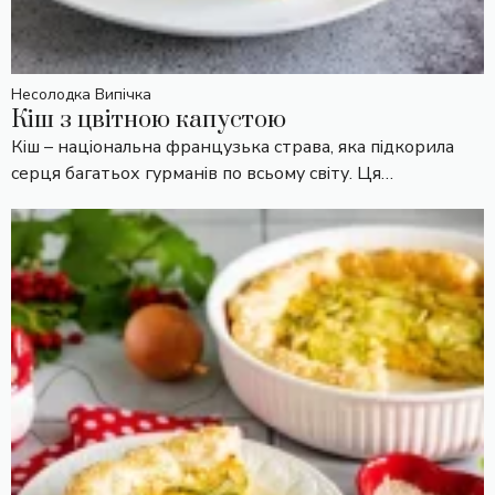
Несолодка Випічка
Кіш з цвітною капустою
Кіш – національна французька страва, яка підкорила
серця багатьох гурманів по всьому світу. Ця…