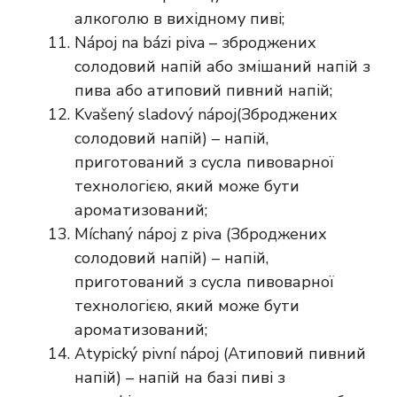
алкоголю в вихідному пиві;
Nápoj na bázi piva – зброджених
солодовий напій або змішаний напій з
пива або атиповий пивний напій;
Kvašený sladový nápoj(Зброджених
солодовий напій) – напій,
приготований з сусла пивоварної
технологією, який може бути
ароматизований;
Míchaný nápoj z piva (Зброджених
солодовий напій) – напій,
приготований з сусла пивоварної
технологією, який може бути
ароматизований;
Atypický pivní nápoj (Атиповий пивний
напій) – напій на базі пиві з