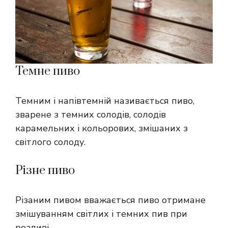
Темне пиво
Темним і напівтемній називається пиво,
зварене з темних солодів, солодів
карамельних і кольорових, змішаних з
світлого солоду.
Різне пиво
Різаним пивом вважається пиво отримане
змішуванням світлих і темних пив при
розливі.