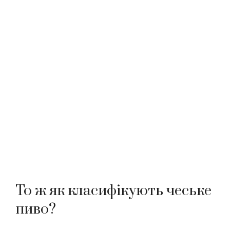
То ж як класифікують чеське
пиво?