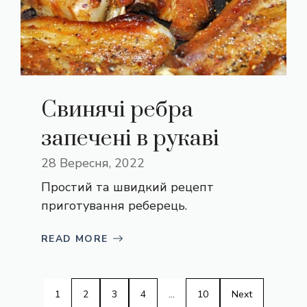
Свинячі ребра
запечені в рукаві
28 Вересня, 2022
Простий та швидкий рецепт
приготування реберець.
READ MORE
1
2
3
4
…
10
Next