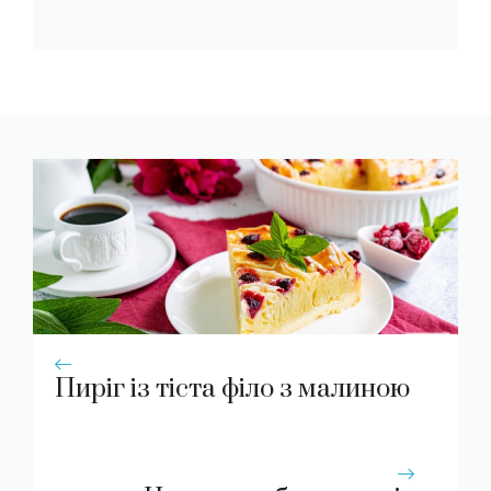
Пиріг із тіста філо з малиною