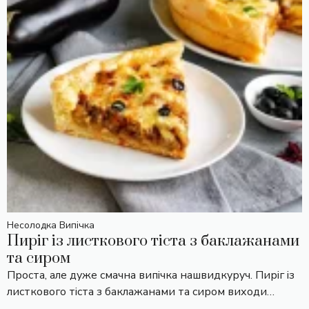
Несолодка Випічка
Пиріг із листкового тіста з баклажанами
та сиром
Проста, але дуже смачна випічка нашвидкуруч. Пиріг із
листкового тіста з баклажанами та сиром виходи…