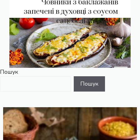
Човники з баклажанів
запечені в духовці з соусом
сацебелі та сиром
Пошук
Пошук