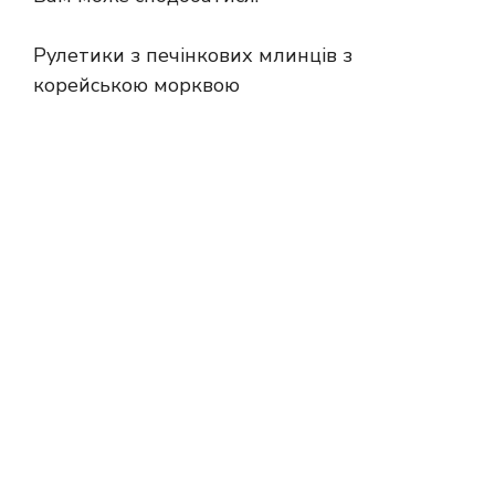
Рулетики з печінкових млинців з
корейською морквою