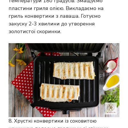
температури 180 градусів. Змащуємо
пластини гриля олією. Викладаємо на
гриль конвертики з лаваша. Готуємо
закуску 2-3 хвилини до утворення
золотистої скоринки.
8. Хрусткі конвертики із соковитою