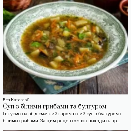
Без Категорії
Суп з білими грибами та булгуром
Готуємо на обід смачний і ароматний суп з булгуром і
білими грибами. За цим рецептом він виходить пр…