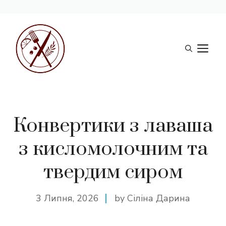
Перейти
до
М
вмісту
Конвертики з лаваша
з кисломолочним та
твердим сиром
3 Липня, 2026
by Сіліна Дарина