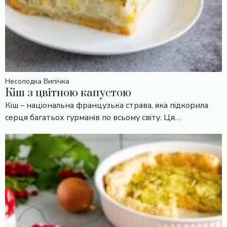
Несолодка Випічка
Кіш з цвітною капустою
Кіш – національна французька страва, яка підкорила
серця багатьох гурманів по всьому світу. Ця…