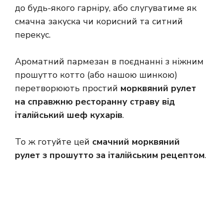
до будь-якого гарніру, або слугуватиме як
смачна закуска чи корисний та ситний
перекус.
Ароматний пармезан в поєднанні з ніжним
прошутто котто (або нашою шинкою)
перетворюють простий
морквяний рулет
на справжню ресторанну страву від
італійський шеф кухарів
.
То ж готуйте цей
смачний морквяний
рулет з прошутто за італійським рецептом
.