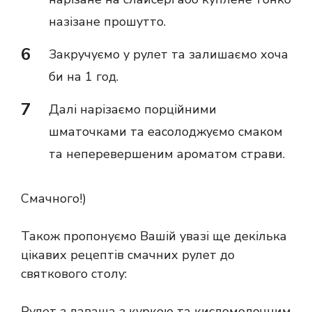
назізане прошутто.
Закручуємо у рулет та залишаємо хоча
би на 1 год.
Далі нарізаємо порційними
шматочками та еасолоджуємо смаком
та неперевершеним ароматом страви.
Смачного!)
Також пропонуємо Вашій увазі ще декілька
цікавих рецептів смачних рулет до
святкового столу:
Рулет з лаваша з куркою та кисломолочним