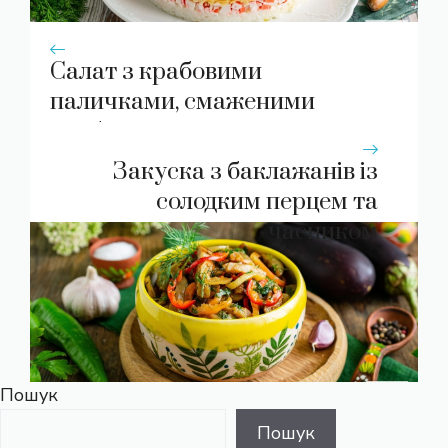
Салат з крабовими
паличками, смаженими
грибами та рисом
Закуска з баклажанів із
солодким перцем та
часником
Пошук
Пошук