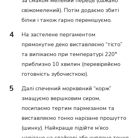
за смаком мелений перець (бажано
свіжомелений). Потім додаємо збиті
білки і також гарно перемішуємо.
На застелене пергаментом
прямокутне деко виставляємо “тісто”
та випікаємо при температурі 220°
приблизно 10 хвилин (перевіряйємо
готовність зубочисткою).
Далі спечений морквяний “корж”
змащуємо вершковим сиром,
посипаємо тертим пармезаном та
виставляємо тонко нарізане прошутто
(шинку). Найкраще підійте м’ясо
нарізане на слайсері або куплене тонко