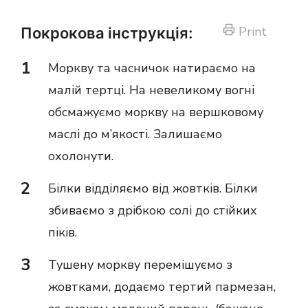
Print
Покрокова інструкція:
Моркву та часничок натираємо на
малій тертці. На невеликому вогні
обсмажуємо моркву на вершковому
маслі до м’якості. Залишаємо
охолонути.
Білки відділяємо від жовтків. Білки
збиваємо з дрібкою солі до стійких
піків.
Тушену моркву перемішуємо з
жовтками, додаємо тертий пармезан,