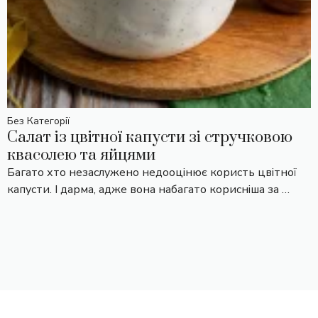
Без Категорії
Салат із цвітної капусти зі стручковою
квасолею та яйцями
Багато хто незаслужено недооцінює користь цвітної
капусти. І дарма, адже вона набагато корисніша за …