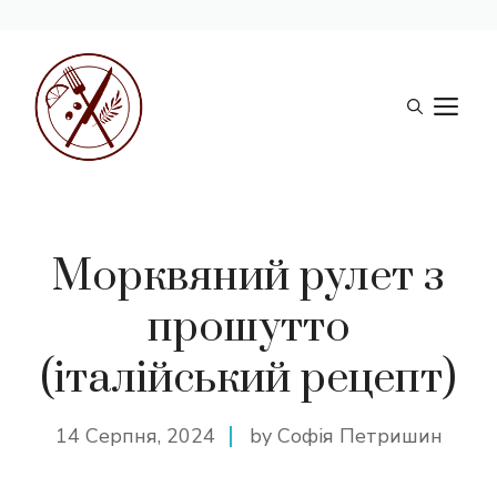
Перейти
до
М
вмісту
Морквяний рулет з
прошутто
(італійський рецепт)
14 Серпня, 2024
by Софія Петришин