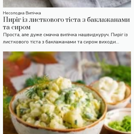
Несолодка Випічка
Пиріг із листкового тіста з баклажанами
та сиром
Проста, але дуже смачна випічка нашвидкуруч. Пиріг із
листкового тіста з баклажанами та сиром виходи…